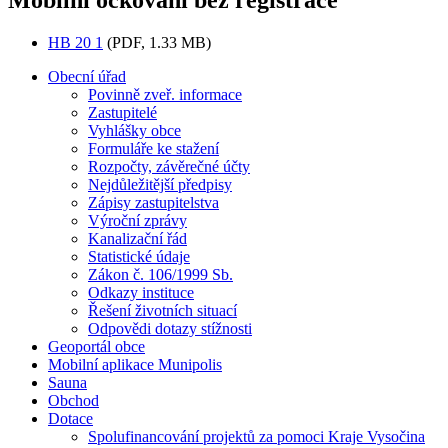
HB 20 1
(PDF, 1.33 MB)
Obecní úřad
Povinně zveř. informace
Zastupitelé
Vyhlášky obce
Formuláře ke stažení
Rozpočty, závěrečné účty
Nejdůležitější předpisy
Zápisy zastupitelstva
Výroční zprávy
Kanalizační řád
Statistické údaje
Zákon č. 106/1999 Sb.
Odkazy instituce
Řešení životních situací
Odpovědi dotazy stížnosti
Geoportál obce
Mobilní aplikace Munipolis
Sauna
Obchod
Dotace
Spolufinancování projektů za pomoci Kraje Vysočina