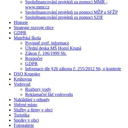
Spolufinancování projektů za pomoci MMR -
www.mmr.cz
Spolufinancování projektů za pomoci MŽP a SFŽP
Spolufinancování projektů za pomoci SZIF
Historie
Strategie rozvoje obce
GDPR
Mateřská škola
Povinně zveř. informace
Úřední deska MŠ Horní Krupá
Zákon č. 106/1999 Sb.
Rozpočet
GDPR
Informace dle §26 zákona č. 255/2012 Sb, o kontrole
DSO Krupsko
Knihovna
Vodovod
Rozbory vody
Reklamační řád vodovodu
Nakládání s odpady
Sběrné místo
Služby a firmy v obci
Turistika
Spolky v obci
Fotogalerie