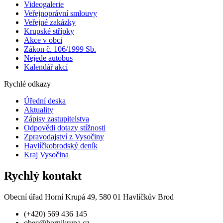
Videogalerie
Veřejnoprávní smlouvy
Veřejné zakázky
Krupské střípky
Akce v obci
Zákon č. 106/1999 Sb.
Nejede autobus
Kalendář akcí
Rychlé odkazy
Úřední deska
Aktuality
Zápisy zastupitelstva
Odpovědi dotazy stížnosti
Zpravodajství z Vysočiny
Havlíčkobrodský deník
Kraj Vysočina
Rychlý kontakt
Obecní úřad Horní Krupá 49, 580 01 Havlíčkův Brod
(+420) 569 436 145
obec@hornikrupa.cz