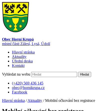
Obec Horní Krupá
místní části Zálesí, Lysá, Údolí
Hlavní stránka
Aktuality
Úřední deska
Kontakt
Vyhledat na webu
Hledat
(+420) 569 436 145
obec@hornikrupa.cz
Facebook
Hlavní stránka
/
Aktuality
/
Mobilní očkování bez registrace
Mobilní očkování bez registrace