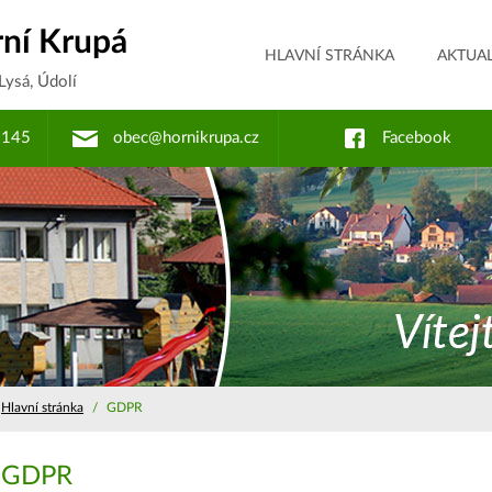
ní Krupá
HLAVNÍ STRÁNKA
AKTUAL
 Lysá, Údolí
 145
obec@hornikrupa.cz
Facebook
Hlavní stránka
/
GDPR
GDPR