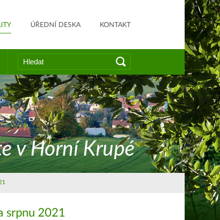
ITY
ÚŘEDNÍ DESKA
KONTAKT
Vyhledat
Hledat
na
webu
21
 a srpnu 2021