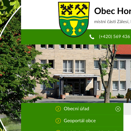
Obec Hor
místní části Zálesí,
(+420) 569 436
Obecní úřad
Geoportál obce