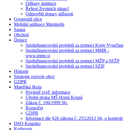
Odkazy instituce
Řešení životních situací
Odpovědi dotazy stížnosti
Geoportál obce
Mobilní aplikace Munipolis
Sauna
Obchod
Dotace
Spolufinancování projektů za pomoci Kraje Vysočina
Spolufinancování projektů za pomoci MMR -
www.mmr.cz
Spolufinancování projektů za pomoci MŽP a SFŽP
Spolufinancování projektů za pomoci SZIF
Historie
Strategie rozvoje obce
GDPR
Mateřská škola
Povinně zveř. informace
Úřední deska MŠ Horní Krupá
Zákon č. 106/1999 Sb.
Rozpočet
GDPR
Informace dle §26 zákona č. 255/2012 Sb, o kontrole
DSO Krupsko
Knihovna