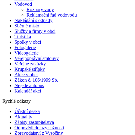
Vodovod
Rozbory vody
Reklamační řád vodovodu
Nakládání s odpady
Sběrné místo
Služby a firmy v obci
Turistika
Spolky v obci
Fotogalerie
Videogalerie
Veřejnoprávní smlouvy
Veřejné zakázky
Krupské střípky
Akce v obci
Zákon č. 106/1999 Sb.
Nejede autobus
Kalendář akcí
Rychlé odkazy
Úřední deska
Aktuality
Zápisy zastupitelstva
Odpovědi dotazy stížnosti
Zpravodajství z Vysočiny