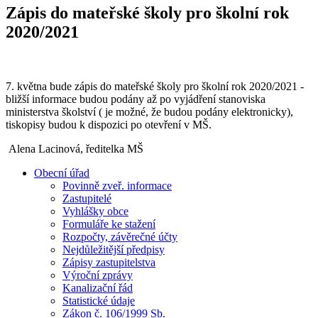
Zápis do mateřské školy pro školní rok
2020/2021
7. května bude zápis do mateřské školy pro školní rok 2020/2021 -
bližší informace budou podány až po vyjádření stanoviska
ministerstva školství ( je možné, že budou podány elektronicky),
tiskopisy budou k dispozici po otevření v MŠ.
Alena Lacinová, ředitelka MŠ
Obecní úřad
Povinně zveř. informace
Zastupitelé
Vyhlášky obce
Formuláře ke stažení
Rozpočty, závěrečné účty
Nejdůležitější předpisy
Zápisy zastupitelstva
Výroční zprávy
Kanalizační řád
Statistické údaje
Zákon č. 106/1999 Sb.