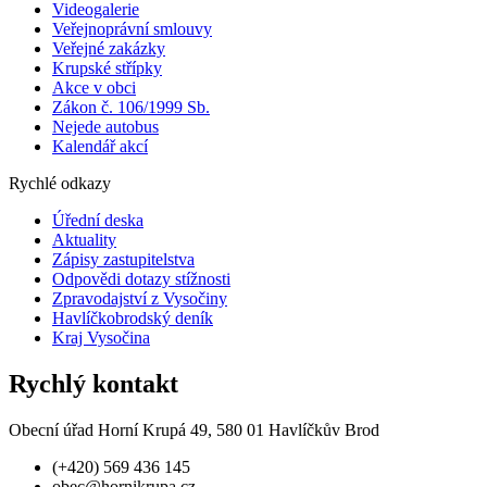
Videogalerie
Veřejnoprávní smlouvy
Veřejné zakázky
Krupské střípky
Akce v obci
Zákon č. 106/1999 Sb.
Nejede autobus
Kalendář akcí
Rychlé odkazy
Úřední deska
Aktuality
Zápisy zastupitelstva
Odpovědi dotazy stížnosti
Zpravodajství z Vysočiny
Havlíčkobrodský deník
Kraj Vysočina
Rychlý kontakt
Obecní úřad Horní Krupá 49, 580 01 Havlíčkův Brod
(+420) 569 436 145
obec@hornikrupa.cz