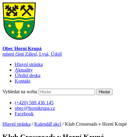
Obec Horní Krupá
místní části Zálesí, Lysá, Údolí
Hlavní stránka
Aktuality
Úřední deska
Kontakt
Vyhledat na webu
Hledat
(+420) 569 436 145
obec@hornikrupa.cz
Facebook
Hlavní stránka
/
Kalendář akcí
/
Klub Crossroads v Horní Krupé
Klub Crossroads v Horní Krupé