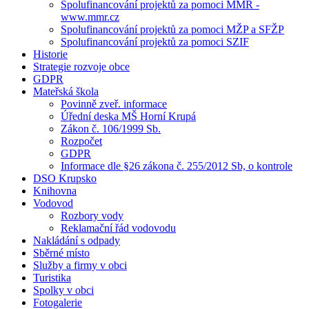
Spolufinancování projektů za pomoci MMR -
www.mmr.cz
Spolufinancování projektů za pomoci MŽP a SFŽP
Spolufinancování projektů za pomoci SZIF
Historie
Strategie rozvoje obce
GDPR
Mateřská škola
Povinně zveř. informace
Úřední deska MŠ Horní Krupá
Zákon č. 106/1999 Sb.
Rozpočet
GDPR
Informace dle §26 zákona č. 255/2012 Sb, o kontrole
DSO Krupsko
Knihovna
Vodovod
Rozbory vody
Reklamační řád vodovodu
Nakládání s odpady
Sběrné místo
Služby a firmy v obci
Turistika
Spolky v obci
Fotogalerie