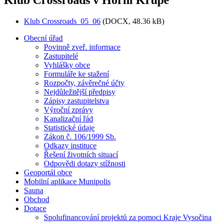
Klub Crossroads_05_06
(DOCX, 48.36 kB)
Obecní úřad
Povinně zveř. informace
Zastupitelé
Vyhlášky obce
Formuláře ke stažení
Rozpočty, závěrečné účty
Nejdůležitější předpisy
Zápisy zastupitelstva
Výroční zprávy
Kanalizační řád
Statistické údaje
Zákon č. 106/1999 Sb.
Odkazy instituce
Řešení životních situací
Odpovědi dotazy stížnosti
Geoportál obce
Mobilní aplikace Munipolis
Sauna
Obchod
Dotace
Spolufinancování projektů za pomoci Kraje Vysočina