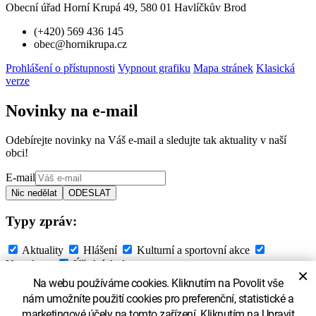
Obecní úřad Horní Krupá 49, 580 01 Havlíčkův Brod
(+420) 569 436 145
obec@hornikrupa.cz
Prohlášení o přístupnosti
Vypnout grafiku
Mapa stránek
Klasická
verze
Novinky na e-mail
Odebírejte novinky na Váš e-mail a sledujte tak aktuality v naší
obci!
E-mail
Typy zpráv:
Aktuality
Hlášení
Kulturní a sportovní akce
Newsletter
Úřední deska
×
Na webu používáme cookies. Kliknutím na Povolit vše
Souhlasím se
zpracováním osobních údajů
nám umožníte použití cookies pro preferenční, statistické a
marketingové účely na tomto zařízení. Kliknutím na Upravit