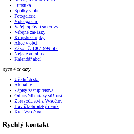
Turistika
Spolky v obci
Fotogalerie
Videogalerie
Veřejnoprávní smlouvy
Veřejné zakázky
Krupské střípky
Akce v obci
Zákon č. 106/1999 Sb.
Nejede autobus
Kalendář akcí
Rychlé odkazy
Úřední deska
Aktuality
Zápisy zastupitelstva
Odpovědi dotazy stížnosti
Zpravodajství z Vysočiny
Havlíčkobrodský deník
Kraj Vysočina
Rychlý kontakt