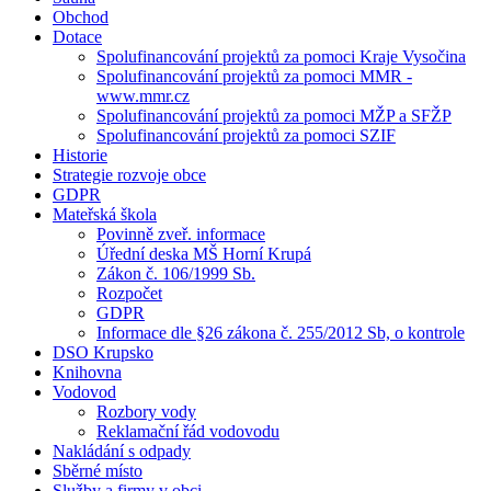
Obchod
Dotace
Spolufinancování projektů za pomoci Kraje Vysočina
Spolufinancování projektů za pomoci MMR -
www.mmr.cz
Spolufinancování projektů za pomoci MŽP a SFŽP
Spolufinancování projektů za pomoci SZIF
Historie
Strategie rozvoje obce
GDPR
Mateřská škola
Povinně zveř. informace
Úřední deska MŠ Horní Krupá
Zákon č. 106/1999 Sb.
Rozpočet
GDPR
Informace dle §26 zákona č. 255/2012 Sb, o kontrole
DSO Krupsko
Knihovna
Vodovod
Rozbory vody
Reklamační řád vodovodu
Nakládání s odpady
Sběrné místo
Služby a firmy v obci