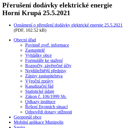
Přerušení dodávky elektrické energie
Horní Krupá 25.5.2021
Oznámení o přerušení dodávky elektrické energie 25.5.2021
(PDF, 102.52 kB)
Obecní úřad
Povinně zveř. informace
Zastupitelé
Vyhlášky obce
Formuláře ke stažení
Rozpočty, závěrečné účty
Nejdůležitější předpisy
Zápisy zastupitelstva
Výroční zprávy
Kanalizační řád
Statistické údaje
Zákon č. 106/1999 Sb.
Odkazy instituce
Řešení životních situací
Odpovědi dotazy stížnosti
Geoportál obce
Mobilní aplikace Munipolis
Sauna